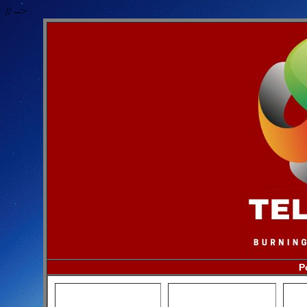
// -->
P